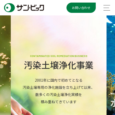
お問い合わせ
CONTAMINATED SOIL REMEDIATION BUSINESS
汚染土壌浄化事業
2001年に国内で初めてとなる
汚染土壌専用の浄化施設を立ち上げて以来、
WAS
数多くの汚染土壌浄化実績を
積み重ねてきています