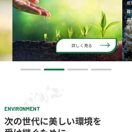
産
難
高
産
詳しく見る
ENVIRONMENT
次の世代に美しい環境を